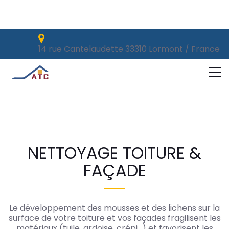
14 rue Cantelaudette 33310 Lormont / France
14 rue Cantelaudette 33310 Lormont / France
ISOLATION
NETTOYAGE TOIT
NETTOYAGE TOITURE &
FAÇADE
Le développement des mousses et des lichens sur la
surface de votre toiture et vos façades fragilisent les
matériaux (tuile, ardoise, crépi…) et favorisent les